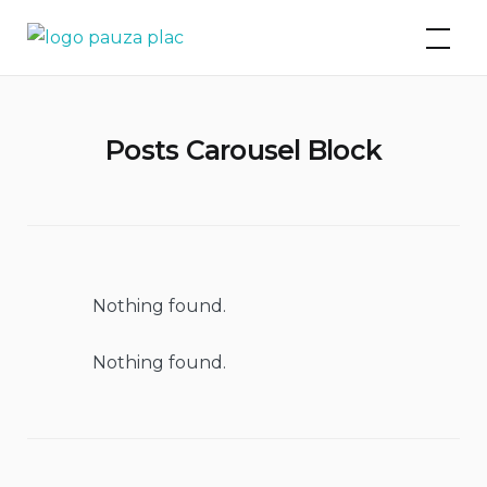
Skip
Pauza plac:
to
piknik
content
Posts Carousel Block
Nothing found.
Nothing found.