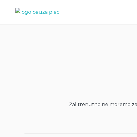
Skip
Pauza plac:
to
piknik
content
Žal trenutno ne moremo zakl