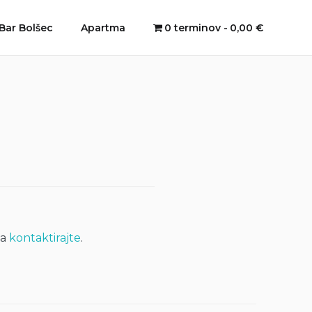
Bar Bolšec
Apartma
0 terminov
0,00 €
na
kontaktirajte
.